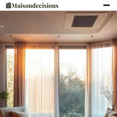
📰
Maisondecisions