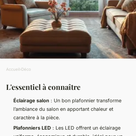
Accueil
›
Déco
DÉCO
L'essentiel à connaître
Top astuces pour
métamorphoser votre salon en
Éclairage salon
: Un bon plafonnier transforme
un cocon chaleureux
l’ambiance du salon en apportant chaleur et
caractère à la pièce.
Camil
•
16/06/2026 20:52
•
9 min de lecture
Plafonniers LED
: Les LED offrent un éclairage