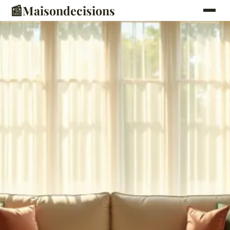
📰
Maisondecisions