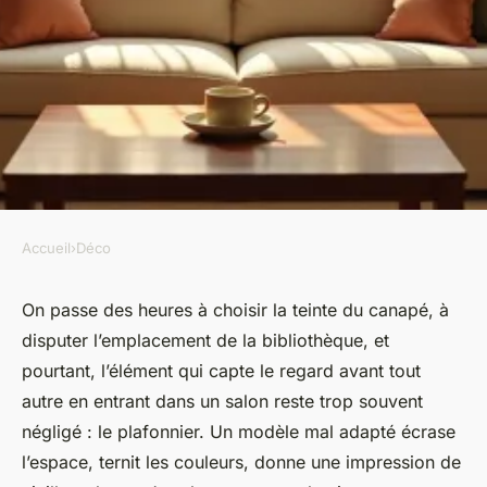
Accueil
›
Déco
DÉCO
Creer une ambiance
On passe des heures à choisir la teinte du canapé, à
disputer l’emplacement de la bibliothèque, et
chaleureuse dans son salon
pourtant, l’élément qui capte le regard avant tout
sans tout changer
autre en entrant dans un salon reste trop souvent
négligé : le plafonnier. Un modèle mal adapté écrase
Camil
•
03/06/2026 11:56
•
9 min de lecture
l’espace, ternit les couleurs, donne une impression de