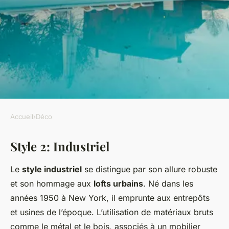
Accueil
›
Déco
DÉCO
Style 2: Industriel
Top 10 des styles de meubles
de salon en 2022
Le
style industriel
se distingue par son allure robuste
et son hommage aux
lofts urbains
. Né dans les
Nicolas
•
15 mars 2025
•
11 min de lecture
années 1950 à New York, il emprunte aux entrepôts
et usines de l’époque. L’utilisation de matériaux bruts
comme le métal et le bois, associés à un mobilier