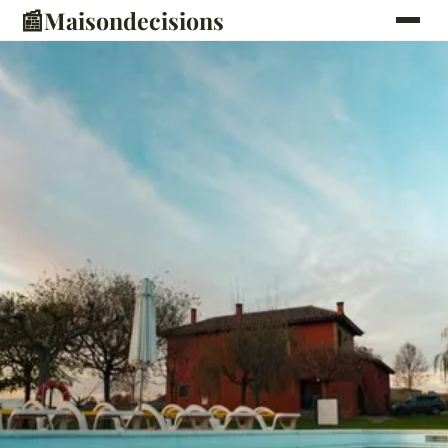
📰
Maisondecisions