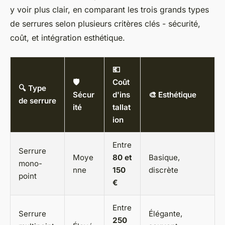
y voir plus clair, en comparant les trois grands types
de serrures selon plusieurs critères clés - sécurité,
coût, et intégration esthétique.
💶
🛡️
Coût
🔍 Type
Sécur
d'ins
🎨 Esthétique
de serrure
ité
tallat
ion
Entre
Serrure
Moye
80 et
Basique,
mono-
nne
150
discrète
point
€
Entre
Serrure
Élégante,
250