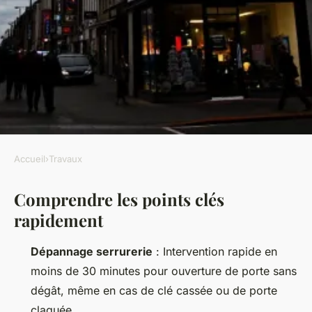
Accueil
›
Travaux
TRAVAUX
Comprendre les points clés
Top services de serrurerie à
rapidement
Manage pour une assistance
immédiate
Dépannage serrurerie
: Intervention rapide en
moins de 30 minutes pour ouverture de porte sans
Auberte
•
24/04/2026 20:34
•
12 min de lecture
dégât, même en cas de clé cassée ou de porte
claquée.