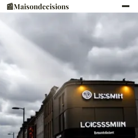
📰
Maisondecisions