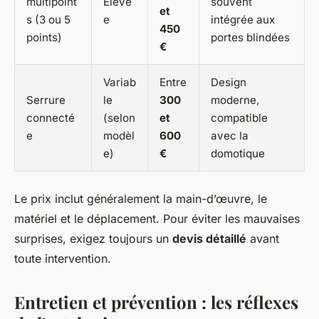
multipoint
Élevé
souvent
et
s (3 ou 5
e
intégrée aux
450
points)
portes blindées
€
Variab
Entre
Design
Serrure
le
300
moderne,
connecté
(selon
et
compatible
e
modèl
600
avec la
e)
€
domotique
Le prix inclut généralement la main-d’œuvre, le
matériel et le déplacement. Pour éviter les mauvaises
surprises, exigez toujours un
devis détaillé
avant
toute intervention.
Entretien et prévention : les réflexes